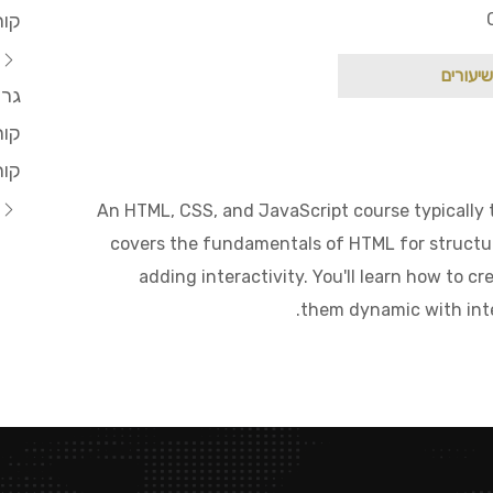
קו
t
שיעורים
גרי
קור
קור
r
An HTML, CSS, and JavaScript course typically 
covers the fundamentals of HTML for structur
adding interactivity. You'll learn how to c
them dynamic with inte