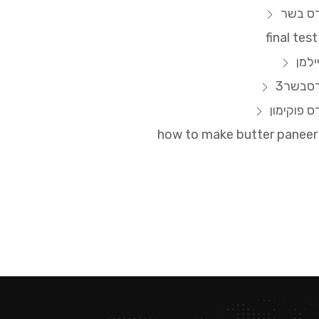
רס בשר
final tes
ילמן
סבשר3
ס פוקימון
how to make butter panee